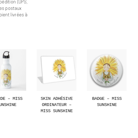
pédition (UPS,
ces postaux
oient livrées à
RDE – MISS
SKIN ADHÉSIVE
BADGE – MISS
UNSHINE
ORDINATEUR –
SUNSHINE
MISS SUNSHINE