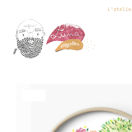
L’atelie
L’atelier
La b