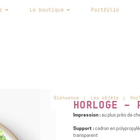
r
La boutique
Portfolio
outique
Portfolio
FAQ
C
Bienvenue
|
Les objets
|
Hor
HORLOGE – 
Impression :
au plus près de ch
Support :
cadran en polypropylèn
transparent