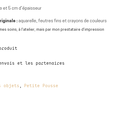
 et 5 cm d’épaisseur
riginale :
aquarelle, feutres fins et crayons de couleurs
mes soins, à l’atelier, mais par mon prestataire d’impression
produit
envois et les partenaires
s objets
Petite Pousse
,