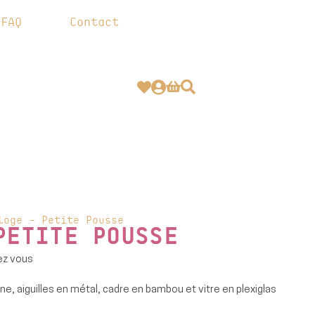
FAQ
Contact
ontact
loge – Petite Pousse
PETITE POUSSE
ez vous
e, aiguilles en métal, cadre en bambou et vitre en plexiglas